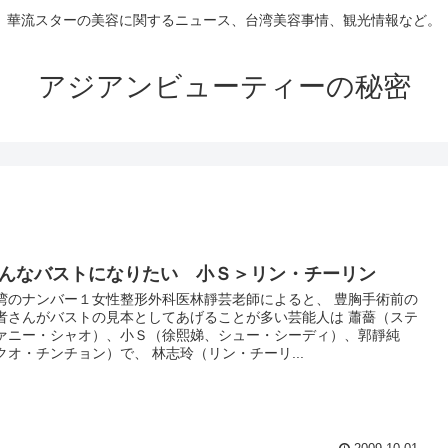
華流スターの美容に関するニュース、台湾美容事情、観光情報など。
アジアンビューティーの秘密
んなバストになりたい 小Ｓ＞リン・チーリン
湾のナンバー１女性整形外科医林靜芸老師によると、 豊胸手術前の
者さんがバストの見本としてあげることが多い芸能人は 蕭薔（ステ
ァニー・シャオ）、小Ｓ（徐熙娣、シュー・シーディ）、郭靜純
クオ・チンチョン）で、 林志玲（リン・チーリ...