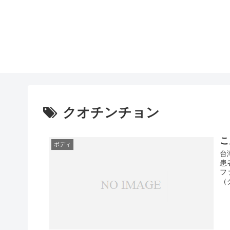
クオチンチョン
こ
ボディ
台
患
フ
（