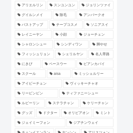
アリエルリン
スンユンユン
ジョリンツァイ
グイルンメイ
除毛
アンバークオ
バストアップ
チープコスメ
ソニアスイ
レイニーヤン
小顔
ジョーチェン
シャロンシュー
シンディワン
脚やせ
フィッシュリョン
シェリルヤン
名人帯路
にきび
ペースウー
ビアンカバイ
スクール
aisa
ミッシェルリー
アイビーチェン
ヴィッキーチャオ
リービンビン
ティファニーシュー
ルビーリン
ステラチャン
ケリーチャン
グッズ
ドクター
オリビアオン
ミント
ジェイミーフォン
ジアチンウェイ
チェンイエンラン
ヤンシン
アリスツォン