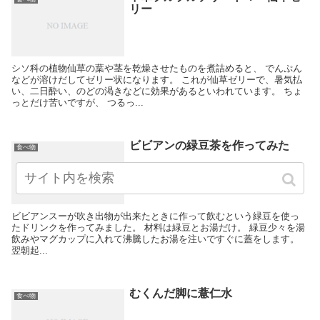
リー
シソ科の植物仙草の葉や茎を乾燥させたものを煮詰めると、 でんぷん
などが溶けだしてゼリー状になります。 これが仙草ゼリーで、暑気払
い、二日酔い、のどの渇きなどに効果があるといわれています。 ちょ
っとだけ苦いですが、 つるっ...
ビビアンの緑豆茶を作ってみた
食べ物
ビビアンスーが吹き出物が出来たときに作って飲むという緑豆を使っ
たドリンクを作ってみました。 材料は緑豆とお湯だけ。 緑豆少々を湯
飲みやマグカップに入れて沸騰したお湯を注いですぐに蓋をします。
翌朝起...
むくんだ脚に薏仁水
食べ物