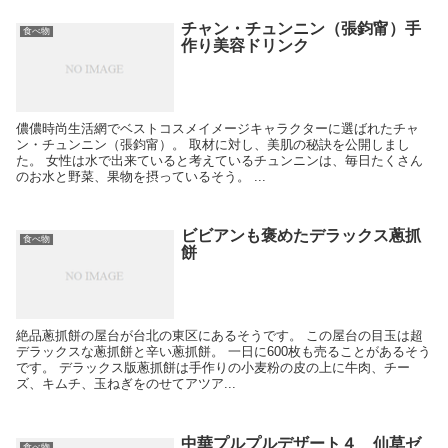
チャン・チュンニン（張鈞甯）手
食べ物
作り美容ドリンク
儂儂時尚生活網でベストコスメイメージキャラクターに選ばれたチャ
ン・チュンニン（張鈞甯）。 取材に対し、美肌の秘訣を公開しまし
た。 女性は水で出来ていると考えているチュンニンは、毎日たくさん
のお水と野菜、果物を摂っているそう。 ...
ビビアンも褒めたデラックス蔥抓
食べ物
餅
絶品蔥抓餅の屋台が台北の東区にあるそうです。 この屋台の目玉は超
デラックスな蔥抓餅と辛い蔥抓餅。 一日に600枚も売ることがあるそう
です。 デラックス版蔥抓餅は手作りの小麦粉の皮の上に牛肉、チー
ズ、キムチ、玉ねぎをのせてアツア...
中華プルプルデザート４ 仙草ゼ
食べ物