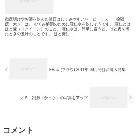
徹夜明けやお酒を飲んだ翌日はむくみやすいバービー・スー（徐熙
媛・大Ｓ）は、 むくみ解消のために薏仁水を飲むそうです。 薏仁とは
はと麦（ヨクイニン）のこと。 薏仁水は、簡単に言うと、はと麦を煮
たときの煮汁のことです。 はと麦に...
FRaU (フラウ) 2011年 08月号は台湾大特集
大Ｓ 刮痧（かっさ）の写真をアップ
コメント