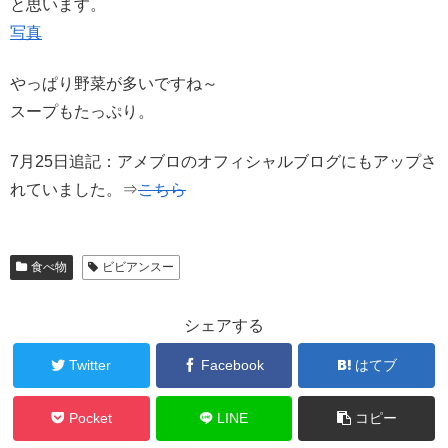
と思います。
写真
やっぱり野菜が多いですね～
スープもたっぷり。
7月25日追記：アメブロのオフィシャルブログにもアップさ
れていました。⇒
こちら
食べ物
ビビアンスー
シェアする
Twitter
Facebook
はてブ
Pocket
LINE
コピー